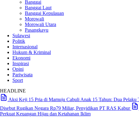
Banggai
Banggai Laut
Banggai Kepulauan
Morowali
Morowali Utara
Pasangkayu
Sulawesi
Politik
Internasional
Hukum & Kriminal
Ekonomi
Inspirasi
Opini
Pariwisata
Sport
HEADLINE
Aksi Keji 15 Pria di Mamuju Cabuli Anak 15 Tahun: Dua Pelaku
Disebut Rugikan Negara Rp79 Miliar, Penyidikan PT RAS Kabur
Perkuat Keuangan Hijau dan Ketahanan Iklim