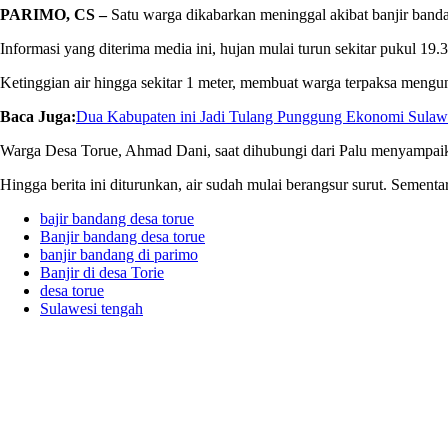
PARIMO, CS –
Satu warga dikabarkan meninggal akibat banjir band
Informasi yang diterima media ini, hujan mulai turun sekitar pukul 1
Ketinggian air hingga sekitar 1 meter, membuat warga terpaksa mengung
Baca Juga:
Dua Kabupaten ini Jadi Tulang Punggung Ekonomi Sulaw
Warga Desa Torue, Ahmad Dani, saat dihubungi dari Palu menyampaik
Hingga berita ini diturunkan, air sudah mulai berangsur surut. Sement
bajir bandang desa torue
Banjir bandang desa torue
banjir bandang di parimo
Banjir di desa Torie
desa torue
Sulawesi tengah