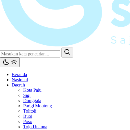
Beranda
Nasional
Daerah
Kota Palu
Sigi
Donggala
Parigi Moutong
Tolitoli
Buol
Poso
Tojo Unauna