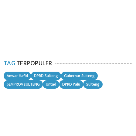
TAG
TERPOPULER
Anwar Hafid
DPRD Sulteng
Gubernur Sulteng
pEMPROV sULTENG
Untad
DPRD Palu
Sulteng