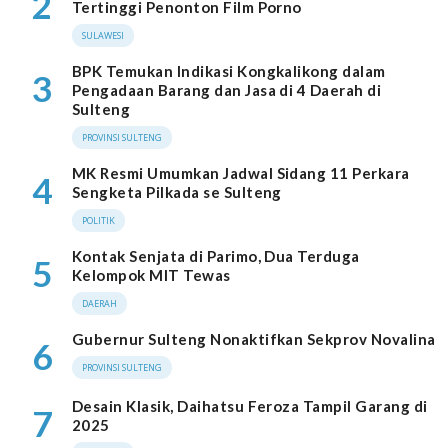
2
Tertinggi Penonton Film Porno
SULAWESI
BPK Temukan Indikasi Kongkalikong dalam
3
Pengadaan Barang dan Jasa di 4 Daerah di
Sulteng
PROVINSI SULTENG
MK Resmi Umumkan Jadwal Sidang 11 Perkara
4
Sengketa Pilkada se Sulteng
POLITIK
Kontak Senjata di Parimo, Dua Terduga
5
Kelompok MIT Tewas
DAERAH
Gubernur Sulteng Nonaktifkan Sekprov Novalina
6
PROVINSI SULTENG
Desain Klasik, Daihatsu Feroza Tampil Garang di
7
2025