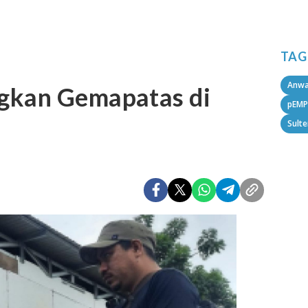
TAG
Anwa
gkan Gemapatas di
pEMP
Sult