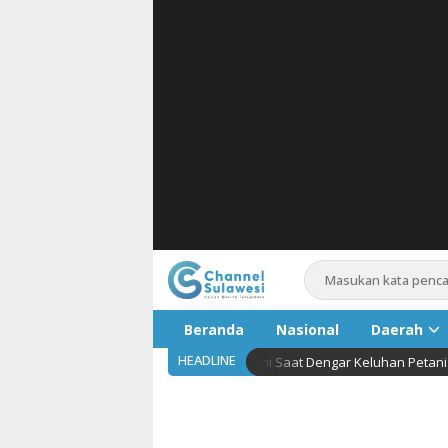
Beranda
Nasional
Daerah
HEADLINE
hi Traktor untuk Kelompok Tani Saat Dengar Keluhan Petani di Sawah
Pariwis