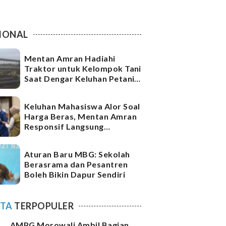
IONAL
Mentan Amran Hadiahi
Traktor untuk Kelompok Tani
Saat Dengar Keluhan Petani
di Sawah
Keluhan Mahasiswa Alor Soal
Harga Beras, Mentan Amran
Responsif Langsung
Perintahkan Bulog Kirim
Pasokan
Aturan Baru MBG: Sekolah
Berasrama dan Pesantren
Boleh Bikin Dapur Sendiri
ITA
TERPOPULER
AMPG Morowali Ambil Bagian