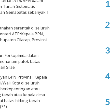
nterian ATR/BPN dalam
1
n Tanah Sistematis
an Gemapatas sebanyak 1
2
anakan serentak di seluruh
Menteri ATR/Kepala BPN,
bupaten Cilacap, Provinsi
3
dan Forkopimda dalam
s menanam patok batas
an Silae.
4
ayah BPN Provinsi, Kepala
/Wali Kota di seluruh
 berkepentingan atau
 tanah atau kepala desa
5
i batas bidang tanah
(**).