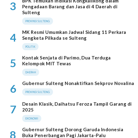
BPK Temukan Indikasi Kongkalikong dalam
3
Pengadaan Barang dan Jasa di 4 Daerah di
Sulteng
PROVINSI SULTENG
MK Resmi Umumkan Jadwal Sidang 11 Perkara
4
Sengketa Pilkada se Sulteng
POLITIK
Kontak Senjata di Parimo, Dua Terduga
5
Kelompok MIT Tewas
DAERAH
Gubernur Sulteng Nonaktifkan Sekprov Novalina
6
PROVINSI SULTENG
Desain Klasik, Daihatsu Feroza Tampil Garang di
7
2025
EKONOMI
Gubernur Sulteng Dorong Garuda Indonesia
8
Buka Penerbangan Pagi Jakarta-Palu