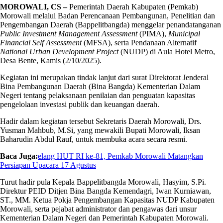
MOROWALI, CS –
Pemerintah Daerah Kabupaten (Pemkab)
Morowali melalui Badan Perencanaan Pembangunan, Penelitian dan
Pengembangan Daerah (Bappelitbangda) menggelar penandatanganan
Public Investment Management Assessment
(PIMA),
Municipal
Financial Self Assessment
(MFSA), serta Pendanaan Alternatif
National Urban Development Project
(NUDP) di Aula Hotel Metro,
Desa Bente, Kamis (2/10/2025).
Kegiatan ini merupakan tindak lanjut dari surat Direktorat Jenderal
Bina Pembangunan Daerah (Bina Bangda) Kementerian Dalam
Negeri tentang pelaksanaan penilaian dan penguatan kapasitas
pengelolaan investasi publik dan keuangan daerah.
Hadir dalam kegiatan tersebut Sekretaris Daerah Morowali, Drs.
Yusman Mahbub, M.Si, yang mewakili Bupati Morowali, Iksan
Baharudin Abdul Rauf, untuk membuka acara secara resmi.
Baca Juga:
elang HUT RI ke-81, Pemkab Morowali Matangkan
Persiapan Upacara 17 Agustus
Turut hadir pula Kepala Bappelitbangda Morowali, Hasyim, S.Pi.
Direktur PEID Ditjen Bina Bangda Kemendagri, Iwan Kurniawan,
ST., MM. Ketua Pokja Pengembangan Kapasitas NUDP Kabupaten
Morowali, serta pejabat administrator dan pengawas dari unsur
Kementerian Dalam Negeri dan Pemerintah Kabupaten Morowali.