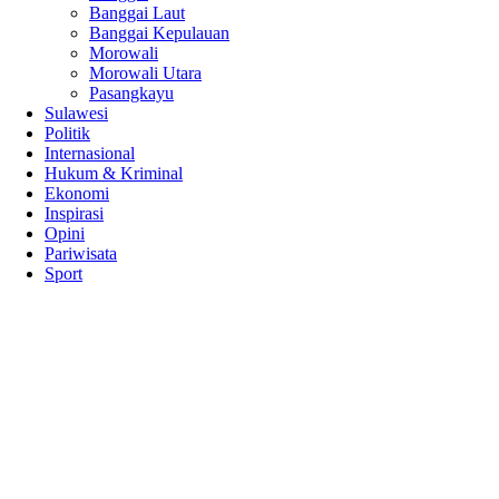
Banggai Laut
Banggai Kepulauan
Morowali
Morowali Utara
Pasangkayu
Sulawesi
Politik
Internasional
Hukum & Kriminal
Ekonomi
Inspirasi
Opini
Pariwisata
Sport