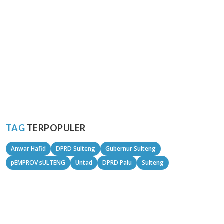
TAG
TERPOPULER
Anwar Hafid
DPRD Sulteng
Gubernur Sulteng
pEMPROV sULTENG
Untad
DPRD Palu
Sulteng