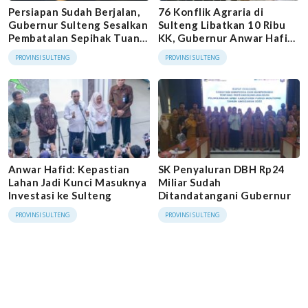
Persiapan Sudah Berjalan,
76 Konflik Agraria di
Gubernur Sulteng Sesalkan
Sulteng Libatkan 10 Ribu
Pembatalan Sepihak Tuan
KK, Gubernur Anwar Hafid
Rumah FORNAS 2027
Minta GTRA Dioptimalkan
PROVINSI SULTENG
PROVINSI SULTENG
Anwar Hafid: Kepastian
SK Penyaluran DBH Rp24
Lahan Jadi Kunci Masuknya
Miliar Sudah
Investasi ke Sulteng
Ditandatangani Gubernur
PROVINSI SULTENG
PROVINSI SULTENG