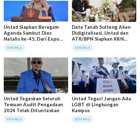
Untad Siapkan Beragam
Data Tanah Sulteng Akan
Agenda Sambut Dies
Didigitalisasi, Untad dan
Natalis ke-45, Dari Expo
ATR/BPN Siapkan KKN
Karier hingga Bakti Sosial
Tematik
KOTA PALU
KOTA PALU
Untad Tegaskan Seluruh
Untad Tegas! Jangan Ada
Temuan Audit Pengadaan
LGBT di Lingkungan
2024 Telah Dituntaskan
Kampus
KOTA PALU
KOTA PALU