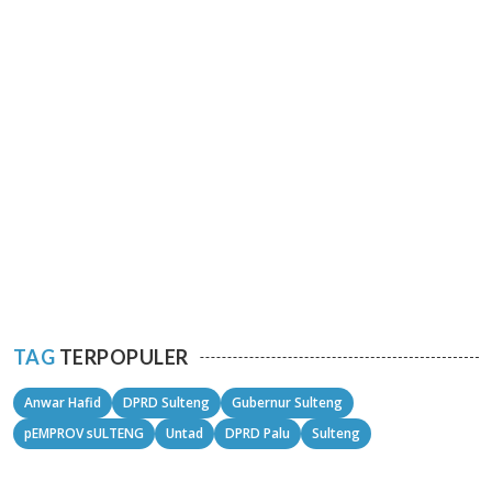
TAG
TERPOPULER
Anwar Hafid
DPRD Sulteng
Gubernur Sulteng
pEMPROV sULTENG
Untad
DPRD Palu
Sulteng