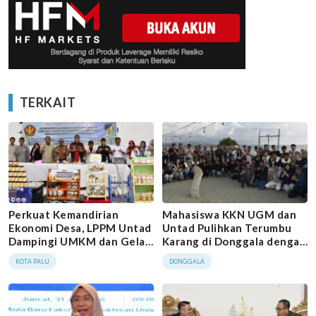
TERKAIT
Perkuat Kemandirian
Mahasiswa KKN UGM dan
Ekonomi Desa, LPPM Untad
Untad Pulihkan Terumbu
Dampingi UMKM dan Gelar
Karang di Donggala dengan
Ekspo Produk Pertanian di
Metode Kebun Karang
KOTA PALU
DONGGALA
Balaesang