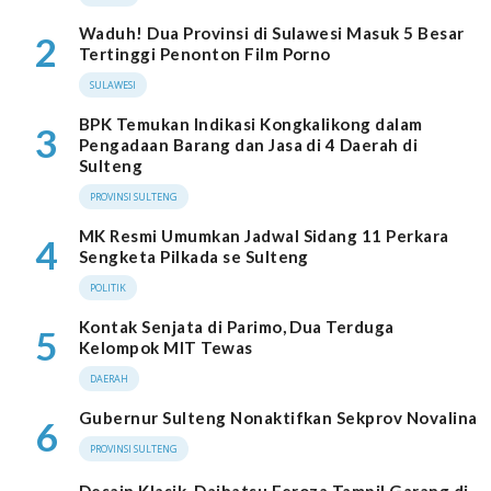
Waduh! Dua Provinsi di Sulawesi Masuk 5 Besar
2
Tertinggi Penonton Film Porno
SULAWESI
BPK Temukan Indikasi Kongkalikong dalam
3
Pengadaan Barang dan Jasa di 4 Daerah di
Sulteng
PROVINSI SULTENG
MK Resmi Umumkan Jadwal Sidang 11 Perkara
4
Sengketa Pilkada se Sulteng
POLITIK
Kontak Senjata di Parimo, Dua Terduga
5
Kelompok MIT Tewas
DAERAH
Gubernur Sulteng Nonaktifkan Sekprov Novalina
6
PROVINSI SULTENG
Desain Klasik, Daihatsu Feroza Tampil Garang di