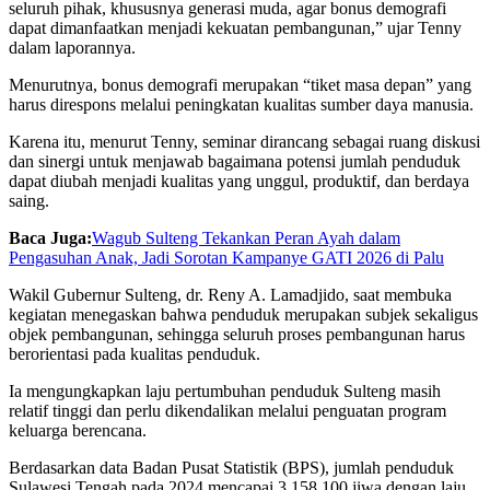
seluruh pihak, khususnya generasi muda, agar bonus demografi
dapat dimanfaatkan menjadi kekuatan pembangunan,” ujar Tenny
dalam laporannya.
Menurutnya, bonus demografi merupakan “tiket masa depan” yang
harus direspons melalui peningkatan kualitas sumber daya manusia.
Karena itu, menurut Tenny, seminar dirancang sebagai ruang diskusi
dan sinergi untuk menjawab bagaimana potensi jumlah penduduk
dapat diubah menjadi kualitas yang unggul, produktif, dan berdaya
saing.
Baca Juga:
Wagub Sulteng Tekankan Peran Ayah dalam
Pengasuhan Anak, Jadi Sorotan Kampanye GATI 2026 di Palu
Wakil Gubernur Sulteng, dr. Reny A. Lamadjido, saat membuka
kegiatan menegaskan bahwa penduduk merupakan subjek sekaligus
objek pembangunan, sehingga seluruh proses pembangunan harus
berorientasi pada kualitas penduduk.
Ia mengungkapkan laju pertumbuhan penduduk Sulteng masih
relatif tinggi dan perlu dikendalikan melalui penguatan program
keluarga berencana.
Berdasarkan data Badan Pusat Statistik (BPS), jumlah penduduk
Sulawesi Tengah pada 2024 mencapai 3.158.100 jiwa dengan laju