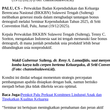
PALU, CS –
Perwakilan Badan Kependudukan dan Keluarga
Berencana Nasional (BKKBN) Sulawesi Tengah (Sulteng)
melibatkan generasi muda dalam menghadapi tantangan bonus
demografi melalui Seminar Kependudukan Tahun 2025, di Sriti
Convention Hall, Palu, Jumat (19/12/2025).
Kepala Perwakilan BKKBN Sulawesi Tengah (Sulteng), Tenny C.
Soriton, mengatakan Indonesia saat ini tengah memasuki fase bonus
demografi, di mana jumlah penduduk usia produktif lebih besar
dibandingkan usia nonproduktif.
Wakil Gubernur Sulteng, dr. Reny A. Lamadjido, saat meny
lomba karya tulis cerpen bertema Keluargaku, di Sriti Conve
(Foto: channelsulawesi.id).
Kondisi ini dinilai sebagai momentum strategis percepatan
pembangunan apabila disiapkan dengan baik, namun berisiko
menjadi beban jika tidak dikelola secara optimal.
Baca Juga:
Pemkot Palu Perkuat Komitmen Lindungi Anak dan
Tingkatkan Kualitas Keluarga
“Seminar ini bertujuan meningkatkan pemahaman dan peran aktif