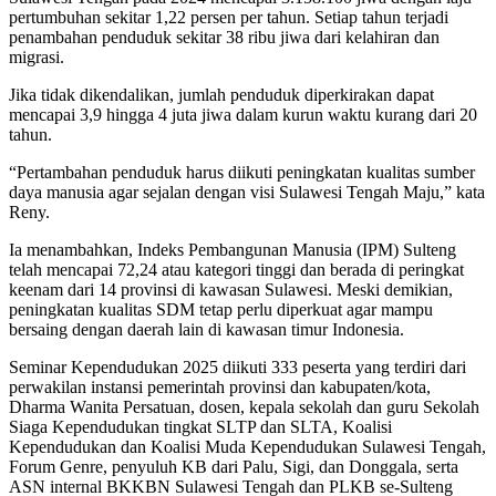
pertumbuhan sekitar 1,22 persen per tahun. Setiap tahun terjadi
penambahan penduduk sekitar 38 ribu jiwa dari kelahiran dan
migrasi.
Jika tidak dikendalikan, jumlah penduduk diperkirakan dapat
mencapai 3,9 hingga 4 juta jiwa dalam kurun waktu kurang dari 20
tahun.
“Pertambahan penduduk harus diikuti peningkatan kualitas sumber
daya manusia agar sejalan dengan visi Sulawesi Tengah Maju,” kata
Reny.
Ia menambahkan, Indeks Pembangunan Manusia (IPM) Sulteng
telah mencapai 72,24 atau kategori tinggi dan berada di peringkat
keenam dari 14 provinsi di kawasan Sulawesi. Meski demikian,
peningkatan kualitas SDM tetap perlu diperkuat agar mampu
bersaing dengan daerah lain di kawasan timur Indonesia.
Seminar Kependudukan 2025 diikuti 333 peserta yang terdiri dari
perwakilan instansi pemerintah provinsi dan kabupaten/kota,
Dharma Wanita Persatuan, dosen, kepala sekolah dan guru Sekolah
Siaga Kependudukan tingkat SLTP dan SLTA, Koalisi
Kependudukan dan Koalisi Muda Kependudukan Sulawesi Tengah,
Forum Genre, penyuluh KB dari Palu, Sigi, dan Donggala, serta
ASN internal BKKBN Sulawesi Tengah dan PLKB se-Sulteng