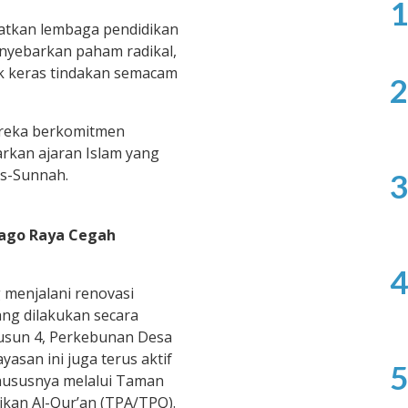
1
tkan lembaga pendidikan
nyebarkan paham radikal,
 keras tindakan semacam
2
reka berkomitmen
kan ajaran Islam yang
As-Sunnah.
3
ago Raya Cegah
4
 menjalani renovasi
ng dilakukan secara
usun 4, Perkebunan Desa
asan ini juga terus aktif
5
hususnya melalui Taman
kan Al-Qur’an (TPA/TPQ).