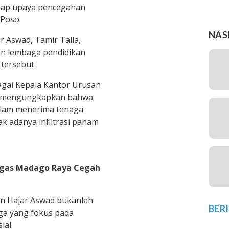
dap upaya pencegahan
 Poso.
NAS
 Aswad, Tamir Talla,
an lembaga pendidikan
tersebut.
agai Kepala Kantor Urusan
, mengungkapkan bahwa
dalam menerima tenaga
k adanya infiltrasi paham
tgas Madago Raya Cegah
an Hajar Aswad bukanlah
BER
ga yang fokus pada
ial.