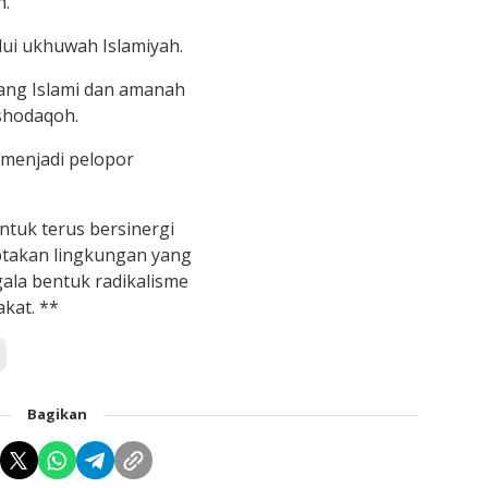
h.
ui ukhuwah Islamiyah.
ang Islami dan amanah
 shodaqoh.
 menjadi pelopor
tuk terus bersinergi
ptakan lingkungan yang
ala bentuk radikalisme
kat. **
Bagikan