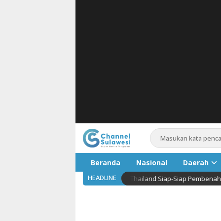
Beranda
Nasional
Daerah
HEADLINE
Indonesia Bikin Eksportir Makanan Thailand Siap-Siap Pembenahan
Pariwis