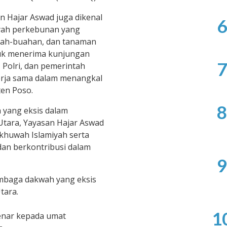
n Hajar Aswad juga dikenal
6
layah perkebunan yang
buah-buahan, dan tanaman
ntuk menerima kunjungan
7
, Polri, dan pemerintah
kerja sama dalam menangkal
ten Poso.
8
 yang eksis dalam
tara, Yayasan Hajar Aswad
khuwah Islamiyah serta
an berkontribusi dalam
9
embaga dakwah yang eksis
tara.
1
enar kepada umat