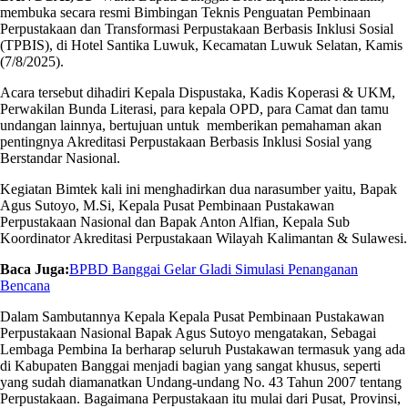
membuka secara resmi Bimbingan Teknis Penguatan Pembinaan
Perpustakaan dan Transformasi Perpustakaan Berbasis Inklusi Sosial
(TPBIS), di Hotel Santika Luwuk, Kecamatan Luwuk Selatan, Kamis
(7/8/2025).
Acara tersebut dihadiri Kepala Dispustaka, Kadis Koperasi & UKM,
Perwakilan Bunda Literasi, para kepala OPD, para Camat dan tamu
undangan lainnya, bertujuan untuk memberikan pemahaman akan
pentingnya Akreditasi Perpustakaan Berbasis Inklusi Sosial yang
Berstandar Nasional.
Kegiatan Bimtek kali ini menghadirkan dua narasumber yaitu, Bapak
Agus Sutoyo, M.Si, Kepala Pusat Pembinaan Pustakawan
Perpustakaan Nasional dan Bapak Anton Alfian, Kepala Sub
Koordinator Akreditasi Perpustakaan Wilayah Kalimantan & Sulawesi.
Baca Juga:
BPBD Banggai Gelar Gladi Simulasi Penanganan
Bencana
Dalam Sambutannya Kepala Kepala Pusat Pembinaan Pustakawan
Perpustakaan Nasional Bapak Agus Sutoyo mengatakan, Sebagai
Lembaga Pembina Ia berharap seluruh Pustakawan termasuk yang ada
di Kabupaten Banggai menjadi bagian yang sangat khusus, seperti
yang sudah diamanatkan Undang-undang No. 43 Tahun 2007 tentang
Perpustakaan. Bagaimana Perpustakaan itu mulai dari Pusat, Provinsi,