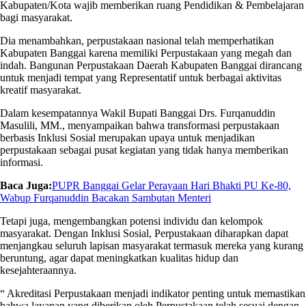
Kabupaten/Kota wajib memberikan ruang Pendidikan & Pembelajaran
bagi masyarakat.
Dia menambahkan, perpustakaan nasional telah memperhatikan
Kabupaten Banggai karena memiliki Perpustakaan yang megah dan
indah. Bangunan Perpustakaan Daerah Kabupaten Banggai dirancang
untuk menjadi tempat yang Representatif untuk berbagai aktivitas
kreatif masyarakat.
Dalam kesempatannya Wakil Bupati Banggai Drs. Furqanuddin
Masulili, MM., menyampaikan bahwa transformasi perpustakaan
berbasis Inklusi Sosial merupakan upaya untuk menjadikan
perpustakaan sebagai pusat kegiatan yang tidak hanya memberikan
informasi.
Baca Juga:
PUPR Banggai Gelar Perayaan Hari Bhakti PU Ke-80,
Wabup Furqanuddin Bacakan Sambutan Menteri
Tetapi juga, mengembangkan potensi individu dan kelompok
masyarakat. Dengan Inklusi Sosial, Perpustakaan diharapkan dapat
menjangkau seluruh lapisan masyarakat termasuk mereka yang kurang
beruntung, agar dapat meningkatkan kualitas hidup dan
kesejahteraannya.
“ Akreditasi Perpustakaan menjadi indikator penting untuk memastikan
bahwa layanan yang diberikan oleh Perpustakaan telah sesuai dengan