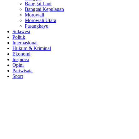
Banggai Laut
Banggai Kepulauan
Morowali
Morowali Utara
Pasangkayu
Sulawesi
Politik
Internasional
Hukum & Kriminal
Ekonomi
Inspirasi
Opini
Pariwisata
Sport