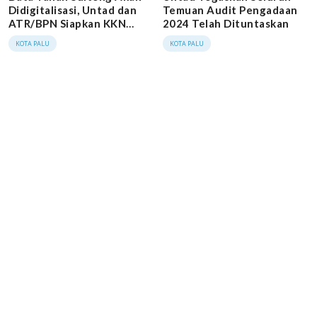
Didigitalisasi, Untad dan
Temuan Audit Pengadaan
ATR/BPN Siapkan KKN
2024 Telah Dituntaskan
Tematik
KOTA PALU
KOTA PALU