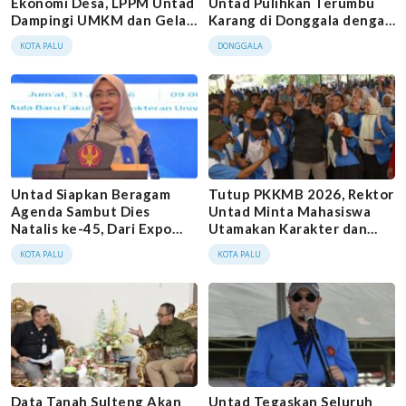
Ekonomi Desa, LPPM Untad
Untad Pulihkan Terumbu
Dampingi UMKM dan Gelar
Karang di Donggala dengan
Ekspo Produk Pertanian di
Metode Kebun Karang
KOTA PALU
DONGGALA
Balaesang
Untad Siapkan Beragam
Tutup PKKMB 2026, Rektor
Agenda Sambut Dies
Untad Minta Mahasiswa
Natalis ke-45, Dari Expo
Utamakan Karakter dan
Karier hingga Bakti Sosial
Persatuan
KOTA PALU
KOTA PALU
Data Tanah Sulteng Akan
Untad Tegaskan Seluruh