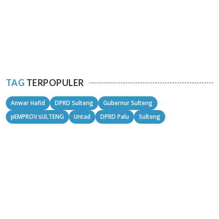
TAG
TERPOPULER
Anwar Hafid
DPRD Sulteng
Gubernur Sulteng
pEMPROV sULTENG
Untad
DPRD Palu
Sulteng