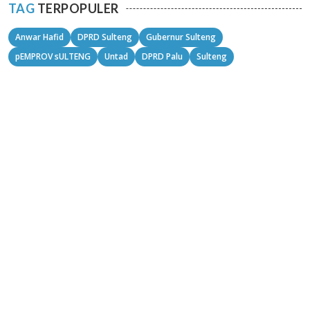
TAG
TERPOPULER
Anwar Hafid
DPRD Sulteng
Gubernur Sulteng
pEMPROV sULTENG
Untad
DPRD Palu
Sulteng