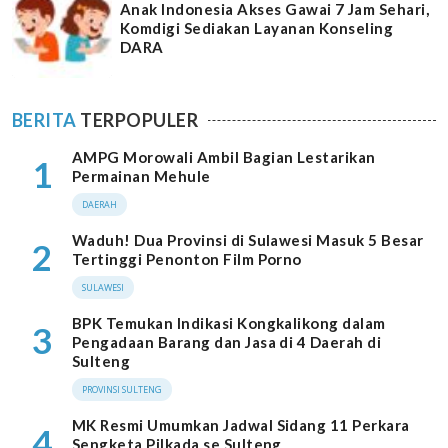
Anak Indonesia Akses Gawai 7 Jam Sehari,
Komdigi Sediakan Layanan Konseling
DARA
BERITA
TERPOPULER
AMPG Morowali Ambil Bagian Lestarikan
1
Permainan Mehule
DAERAH
Waduh! Dua Provinsi di Sulawesi Masuk 5 Besar
2
Tertinggi Penonton Film Porno
SULAWESI
BPK Temukan Indikasi Kongkalikong dalam
3
Pengadaan Barang dan Jasa di 4 Daerah di
Sulteng
PROVINSI SULTENG
MK Resmi Umumkan Jadwal Sidang 11 Perkara
4
Sengketa Pilkada se Sulteng