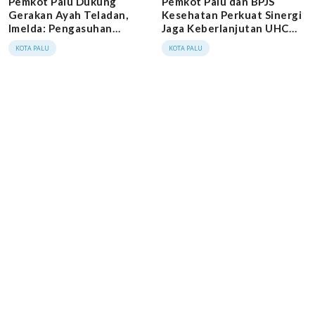
Pemkot Palu Dukung
Pemkot Palu dan BPJS
Gerakan Ayah Teladan,
Kesehatan Perkuat Sinergi
Imelda: Pengasuhan
Jaga Keberlanjutan UHC
Berkualitas Kunci Lahirkan
Prioritas
KOTA PALU
KOTA PALU
Generasi Emas