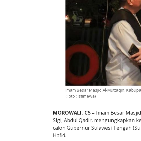
Imam Besar Masjid Al-Muttaqin, Kabupat
(Foto : Istimewa)
MOROWALI, CS –
Imam Besar Masjid
Sigi, Abdul Qadir, mengungkapkan 
calon Gubernur Sulawesi Tengah (Su
Hafid.