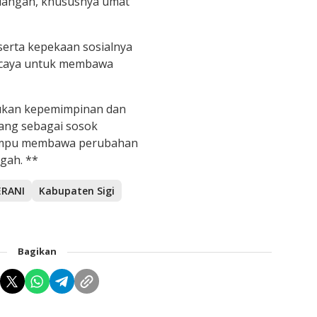
alangan, khususnya umat
rta kepekaan sosialnya
rcaya untuk membawa
ukan kepemimpinan dan
dang sebagai sosok
mampu membawa perubahan
gah. **
ERANI
Kabupaten Sigi
Bagikan