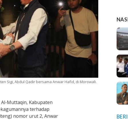
NAS
en Sigi, Abdul Qadir bersama Anwar Hafid, di Morowali.
 Al-Muttaqin, Kabupaten
kekagumannya terhadap
lteng) nomor urut 2, Anwar
BER