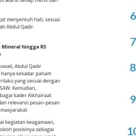
 ada di setiap menit dan
6
gat menyentuh hati, sesuai
ah Abdul Qadir.
7
 Mineral hingga RS
b
8
wali, Abdul Qadir
 hanya sekadar paham
rilaku yang sesuai dengan
SAW. Kemudian,
bagai kader Alkhairaat
9
n relevansi pesan-pesan
masyarakat.
ai kegiatan keagamaan,
1
okoh posisinya sebagai