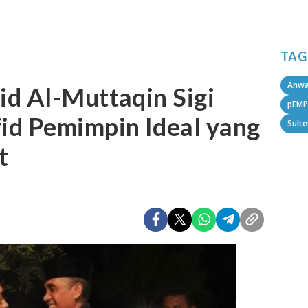
TAG
Anwa
d Al-Muttaqin Sigi
pEMP
id Pemimpin Ideal yang
Sult
t