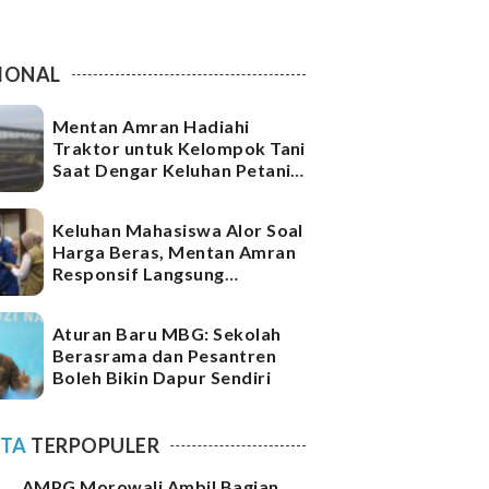
IONAL
Mentan Amran Hadiahi
Traktor untuk Kelompok Tani
Saat Dengar Keluhan Petani
di Sawah
Keluhan Mahasiswa Alor Soal
Harga Beras, Mentan Amran
Responsif Langsung
Perintahkan Bulog Kirim
Pasokan
Aturan Baru MBG: Sekolah
Berasrama dan Pesantren
Boleh Bikin Dapur Sendiri
ITA
TERPOPULER
AMPG Morowali Ambil Bagian