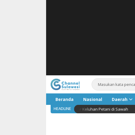
Beranda
Nasional
Daerah
HEADLINE
ntuk Kelompok Tani Saat Dengar Keluhan Petani di Sawah
Pariwis