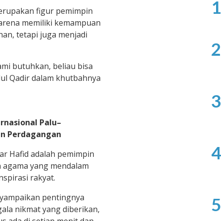
1
erupakan figur pemimpin
karena memiliki kemampuan
an, tetapi juga menjadi
2
mi butuhkan, beliau bisa
dul Qadir dalam khutbahnya
3
rnasional Palu–
an Perdagangan
4
r Hafid adalah pemimpin
n agama yang mendalam
spirasi rakyat.
nyampaikan pentingnya
5
ala nikmat yang diberikan,