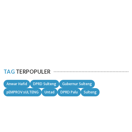
TAG
TERPOPULER
Anwar Hafid
DPRD Sulteng
Gubernur Sulteng
pEMPROV sULTENG
Untad
DPRD Palu
Sulteng