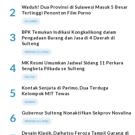
Waduh! Dua Provinsi di Sulawesi Masuk 5 Besar
2
Tertinggi Penonton Film Porno
SULAWESI
BPK Temukan Indikasi Kongkalikong dalam
3
Pengadaan Barang dan Jasa di 4 Daerah di
Sulteng
PROVINSI SULTENG
MK Resmi Umumkan Jadwal Sidang 11 Perkara
4
Sengketa Pilkada se Sulteng
POLITIK
Kontak Senjata di Parimo, Dua Terduga
5
Kelompok MIT Tewas
DAERAH
Gubernur Sulteng Nonaktifkan Sekprov Novalina
6
PROVINSI SULTENG
Desain Klasik, Daihatsu Feroza Tampil Garang di