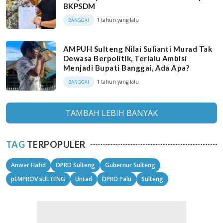
BKPSDM
1 tahun yang lalu
BANGGAI
AMPUH Sulteng Nilai Sulianti Murad Tak
Dewasa Berpolitik, Terlalu Ambisi
Menjadi Bupati Banggai, Ada Apa?
1 tahun yang lalu
BANGGAI
TAMBAH LEBIH BANYAK
TAG
TERPOPULER
Anwar Hafid
DPRD Sulteng
Gubernur Sulteng
pEMPROV sULTENG
Untad
DPRD Palu
Sulteng