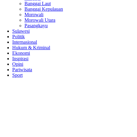
Banggai Laut
Banggai Kepulauan
Morowali
Morowali Utara
Pasangkayu
Sulawesi
Politik
Internasional
Hukum & Kriminal
Ekonomi
Inspirasi
Opini
Pariwisata
Sport