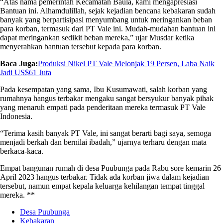
“Atas nama pemerintah Kecamatan Baula, kami mengapresiasi
Bantuan ini. Alhamdulillah, sejak kejadian bencana kebakaran sudah
banyak yang berpartisipasi menyumbang untuk meringankan beban
para korban, termasuk dari PT Vale ini. Mudah-mudahan bantuan ini
dapat meringankan sedikit beban mereka,” ujar Musdar ketika
menyerahkan bantuan tersebut kepada para korban.
Baca Juga:
Produksi Nikel PT Vale Melonjak 19 Persen, Laba Naik
Jadi US$61 Juta
Pada kesempatan yang sama, Ibu Kusumawati, salah korban yang
rumahnya hangus terbakar mengaku sangat bersyukur banyak pihak
yang menaruh empati pada penderitaan mereka termasuk PT Vale
Indonesia.
“Terima kasih banyak PT Vale, ini sangat berarti bagi saya, semoga
menjadi berkah dan bernilai ibadah,” ujarnya terharu dengan mata
berkaca-kaca.
Empat bangunan rumah di desa Puubunga pada Rabu sore kemarin 26
April 2023 hangus terbakar. Tidak ada korban jiwa dalam kejadian
tersebut, namun empat kepala keluarga kehilangan tempat tinggal
mereka. **
Desa Puubunga
Kebakaran