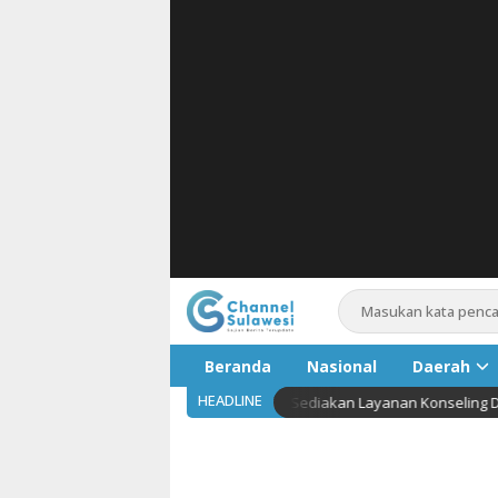
Beranda
Nasional
Daerah
HEADLINE
ses Gawai 7 Jam Sehari, Komdigi Sediakan Layanan Konseling DARA
Pariwis