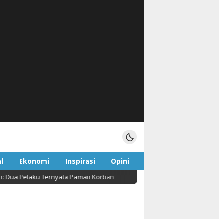
l
Ekonomi
Inspirasi
Opini
elaku Ternyata Paman Korban
Forum Masyarakat Mori 
Sport