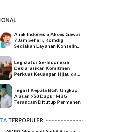
IONAL
Anak Indonesia Akses Gawai
7 Jam Sehari, Komdigi
Sediakan Layanan Konseling
DARA
Legislator Se-Indonesia
Deklarasikan Komitmen
Perkuat Keuangan Hijau dan
Ketahanan Iklim
Tegas! Kepala BGN Ungkap
Alasan 950 Dapur MBG
Terancam Ditutup Permanen
ITA
TERPOPULER
AMPG Morowali Ambil Bagian