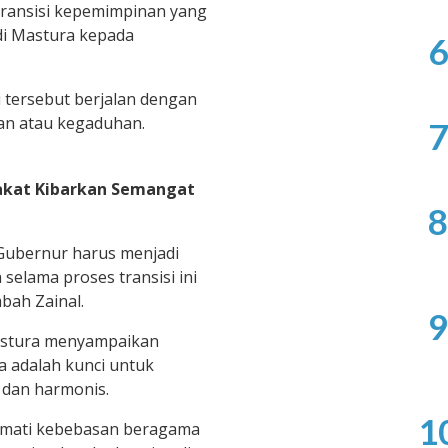
i transisi kepemimpinan yang
sdi Mastura kepada
6
 tersebut berjalan dengan
an atau kegaduhan.
7
akat Kibarkan Semangat
8
Gubernur harus menjadi
 selama proses transisi ini
bah Zainal.
9
Mastura menyampaikan
 adalah kunci untuk
dan harmonis.
1
mati kebebasan beragama