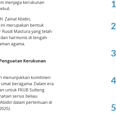
1
am menjaga kerukunan
sebut.
. Zainal Abidin,
2
 ini merupakan bentuk
r Rusdi Mastura yang telah
 dan harmonis di tengah
gaman agama.
3
 Penguatan Kerukunan
ah menunjukkan komitmen
4
n umat beragama. Dalam era
ran untuk FKUB Sulteng
tian serius beliau
 Abidin dalam pertemuan di
5
2025).