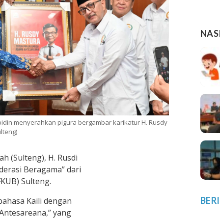
NAS
 Abidin menyerahkan pigura bergambar karikatur H. Rusdy
lteng)
 (Sulteng), H. Rusdi
derasi Beragama” dari
KUB) Sulteng.
BER
bahasa Kaili dengan
Antesareana,” yang