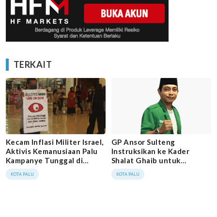
TERKAIT
Kecam Inflasi Militer Israel,
GP Ansor Sulteng
Aktivis Kemanusiaan Palu
Instruksikan ke Kader
Kampanye Tunggal di
Shalat Ghaib untuk
Grand Mall Kota Palu
Syuhada di Palestina
KOTA PALU
KOTA PALU