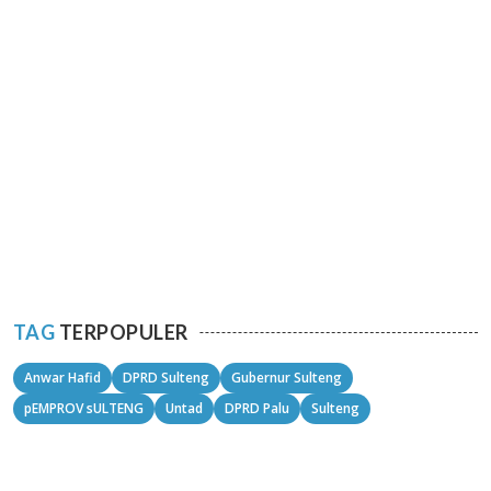
TAG
TERPOPULER
Anwar Hafid
DPRD Sulteng
Gubernur Sulteng
pEMPROV sULTENG
Untad
DPRD Palu
Sulteng