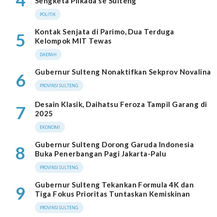
Sengketa Pilkada se Sulteng
POLITIK
Kontak Senjata di Parimo, Dua Terduga
5
Kelompok MIT Tewas
DAERAH
Gubernur Sulteng Nonaktifkan Sekprov Novalina
6
PROVINSI SULTENG
Desain Klasik, Daihatsu Feroza Tampil Garang di
7
2025
EKONOMI
Gubernur Sulteng Dorong Garuda Indonesia
8
Buka Penerbangan Pagi Jakarta-Palu
PROVINSI SULTENG
Gubernur Sulteng Tekankan Formula 4K dan
9
Tiga Fokus Prioritas Tuntaskan Kemiskinan
PROVINSI SULTENG