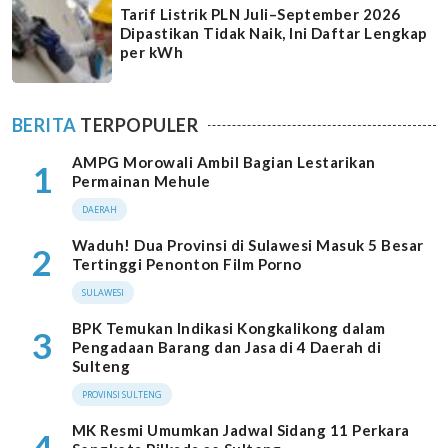
Tarif Listrik PLN Juli–September 2026
Dipastikan Tidak Naik, Ini Daftar Lengkap
per kWh
BERITA
TERPOPULER
AMPG Morowali Ambil Bagian Lestarikan
1
Permainan Mehule
DAERAH
Waduh! Dua Provinsi di Sulawesi Masuk 5 Besar
2
Tertinggi Penonton Film Porno
SULAWESI
BPK Temukan Indikasi Kongkalikong dalam
3
Pengadaan Barang dan Jasa di 4 Daerah di
Sulteng
PROVINSI SULTENG
MK Resmi Umumkan Jadwal Sidang 11 Perkara
4