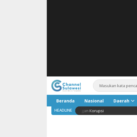
Beranda
Nasional
Daerah
HEADLINE
tas Hukuman Mati di Tengah Kepungan Korupsi
Tarif 
Pariwis