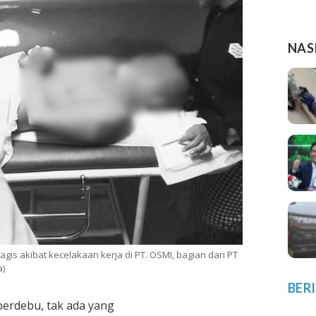
NAS
gis akibat kecelakaan kerja di PT. OSMI, bagian dari PT
a)
BER
berdebu, tak ada yang