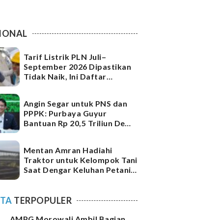
IONAL
Tarif Listrik PLN Juli–
September 2026 Dipastikan
Tidak Naik, Ini Daftar
Lengkap per kWh
Angin Segar untuk PNS dan
PPPK: Purbaya Guyur
Bantuan Rp 20,5 Triliun Demi
Cairkan Gaji Pekan Depan
Mentan Amran Hadiahi
Traktor untuk Kelompok Tani
Saat Dengar Keluhan Petani
di Sawah
ITA
TERPOPULER
AMPG Morowali Ambil Bagian