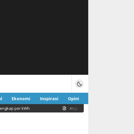
l
Ekonomi
Inspirasi
Opini
per kWh
Angin Segar untuk PNS dan PPPK: Purbaya Guy
Sport