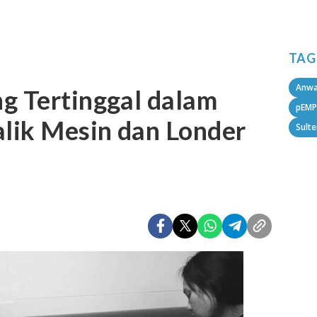
TAG
Anwa
g Tertinggal dalam
pEMP
alik Mesin dan Londer
Sult