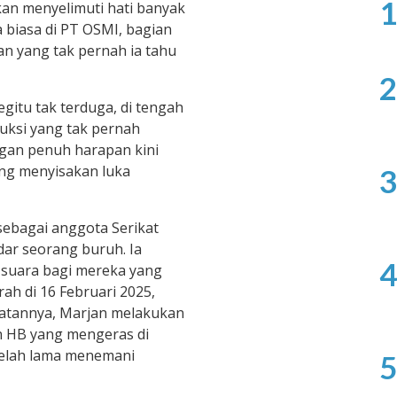
1
an menyelimuti hati banyak
 biasa di PT OSMI, bagian
ian yang tak pernah ia tahu
2
begitu tak terduga, di tengah
uksi yang tak pernah
engan penuh harapan kini
ng menyisakan luka
3
 sebagai anggota Serikat
dar seorang buruh. Ia
4
 suara bagi mereka yang
rah di 16 Februari 2025,
iatannya, Marjan melakukan
 HB yang mengeras di
 telah lama menemani
5