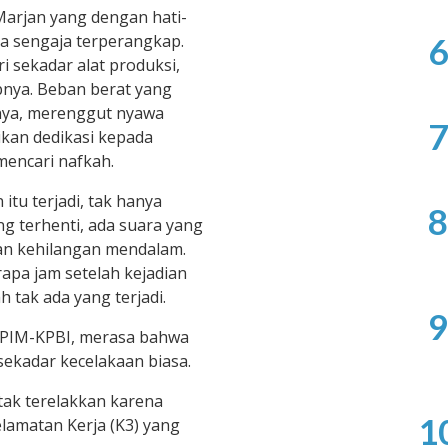
Marjan yang dengan hati-
pa sengaja terperangkap.
6
i sekadar alat produksi,
pnya. Beban berat yang
anya, merenggut nyawa
7
kan dedikasi kepada
mencari nafkah.
itu terjadi, tak hanya
8
ng terhenti, ada suara yang
an kehilangan mendalam.
apa jam setelah kejadian
h tak ada yang terjadi.
9
SPIM-KPBI, merasa bahwa
sekadar kecelakaan biasa.
tak terelakkan karena
1
lamatan Kerja (K3) yang