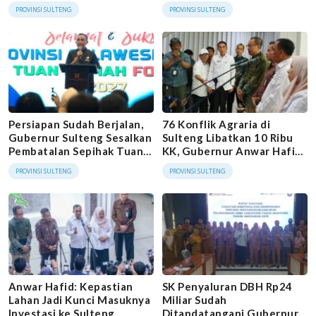
Investasi dan Perdagangan
Arab
PROVINSI SULTENG
PROVINSI SULTENG
Persiapan Sudah Berjalan,
76 Konflik Agraria di
Gubernur Sulteng Sesalkan
Sulteng Libatkan 10 Ribu
Pembatalan Sepihak Tuan
KK, Gubernur Anwar Hafid
Rumah FORNAS 2027
Minta GTRA Dioptimalkan
PROVINSI SULTENG
PROVINSI SULTENG
Anwar Hafid: Kepastian
SK Penyaluran DBH Rp24
Lahan Jadi Kunci Masuknya
Miliar Sudah
Investasi ke Sulteng
Ditandatangani Gubernur