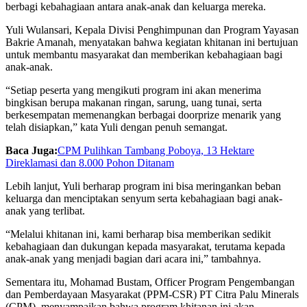
berbagi kebahagiaan antara anak-anak dan keluarga mereka.
Yuli Wulansari, Kepala Divisi Penghimpunan dan Program Yayasan
Bakrie Amanah, menyatakan bahwa kegiatan khitanan ini bertujuan
untuk membantu masyarakat dan memberikan kebahagiaan bagi
anak-anak.
“Setiap peserta yang mengikuti program ini akan menerima
bingkisan berupa makanan ringan, sarung, uang tunai, serta
berkesempatan memenangkan berbagai doorprize menarik yang
telah disiapkan,” kata Yuli dengan penuh semangat.
Baca Juga:
CPM Pulihkan Tambang Poboya, 13 Hektare
Direklamasi dan 8.000 Pohon Ditanam
Lebih lanjut, Yuli berharap program ini bisa meringankan beban
keluarga dan menciptakan senyum serta kebahagiaan bagi anak-
anak yang terlibat.
“Melalui khitanan ini, kami berharap bisa memberikan sedikit
kebahagiaan dan dukungan kepada masyarakat, terutama kepada
anak-anak yang menjadi bagian dari acara ini,” tambahnya.
Sementara itu, Mohamad Bustam, Officer Program Pengembangan
dan Pemberdayaan Masyarakat (PPM-CSR) PT Citra Palu Minerals
(CPM), menyampaikan bahwa program khitanan ini akan