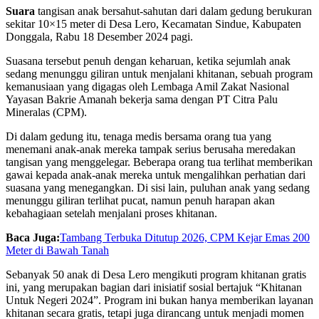
Suara
tangisan anak bersahut-sahutan dari dalam gedung berukuran
sekitar 10×15 meter di Desa Lero, Kecamatan Sindue, Kabupaten
Donggala, Rabu 18 Desember 2024 pagi.
Suasana tersebut penuh dengan keharuan, ketika sejumlah anak
sedang menunggu giliran untuk menjalani khitanan, sebuah program
kemanusiaan yang digagas oleh Lembaga Amil Zakat Nasional
Yayasan Bakrie Amanah bekerja sama dengan PT Citra Palu
Mineralas (CPM).
Di dalam gedung itu, tenaga medis bersama orang tua yang
menemani anak-anak mereka tampak serius berusaha meredakan
tangisan yang menggelegar. Beberapa orang tua terlihat memberikan
gawai kepada anak-anak mereka untuk mengalihkan perhatian dari
suasana yang menegangkan. Di sisi lain, puluhan anak yang sedang
menunggu giliran terlihat pucat, namun penuh harapan akan
kebahagiaan setelah menjalani proses khitanan.
Baca Juga:
Tambang Terbuka Ditutup 2026, CPM Kejar Emas 200
Meter di Bawah Tanah
Sebanyak 50 anak di Desa Lero mengikuti program khitanan gratis
ini, yang merupakan bagian dari inisiatif sosial bertajuk “Khitanan
Untuk Negeri 2024”. Program ini bukan hanya memberikan layanan
khitanan secara gratis, tetapi juga dirancang untuk menjadi momen