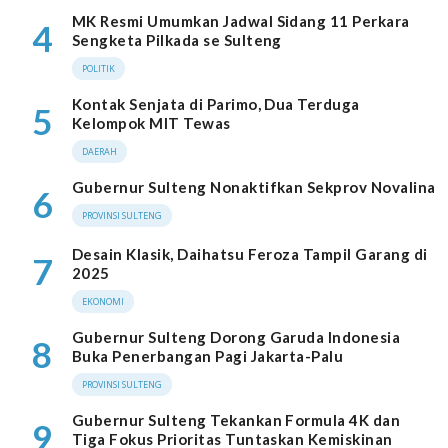
MK Resmi Umumkan Jadwal Sidang 11 Perkara
4
Sengketa Pilkada se Sulteng
POLITIK
Kontak Senjata di Parimo, Dua Terduga
5
Kelompok MIT Tewas
DAERAH
Gubernur Sulteng Nonaktifkan Sekprov Novalina
6
PROVINSI SULTENG
Desain Klasik, Daihatsu Feroza Tampil Garang di
7
2025
EKONOMI
Gubernur Sulteng Dorong Garuda Indonesia
8
Buka Penerbangan Pagi Jakarta-Palu
PROVINSI SULTENG
Gubernur Sulteng Tekankan Formula 4K dan
9
Tiga Fokus Prioritas Tuntaskan Kemiskinan