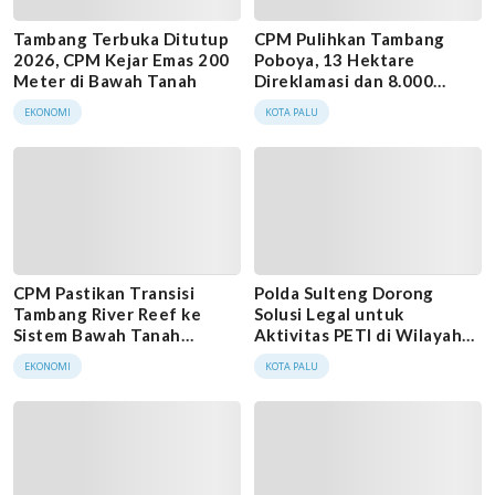
Tambang Terbuka Ditutup
CPM Pulihkan Tambang
2026, CPM Kejar Emas 200
Poboya, 13 Hektare
Meter di Bawah Tanah
Direklamasi dan 8.000
Pohon Ditanam
EKONOMI
KOTA PALU
CPM Pastikan Transisi
Polda Sulteng Dorong
Tambang River Reef ke
Solusi Legal untuk
Sistem Bawah Tanah
Aktivitas PETI di Wilayah
Dimulai Usai Open Pit
Konsesi PT CPM, Jika Tidak
EKONOMI
KOTA PALU
Berakhir