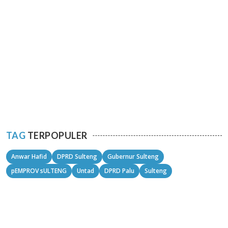
TAG
TERPOPULER
Anwar Hafid
DPRD Sulteng
Gubernur Sulteng
pEMPROV sULTENG
Untad
DPRD Palu
Sulteng