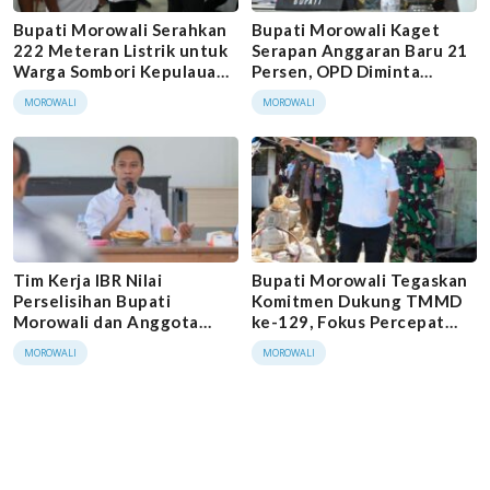
Bupati Morowali Serahkan
Bupati Morowali Kaget
222 Meteran Listrik untuk
Serapan Anggaran Baru 21
Warga Sombori Kepulauan,
Persen, OPD Diminta
Perluasan Jaringan PLN
Bergerak Cepat
MOROWALI
MOROWALI
Terus Dikebut
Tim Kerja IBR Nilai
Bupati Morowali Tegaskan
Perselisihan Bupati
Komitmen Dukung TMMD
Morowali dan Anggota
ke-129, Fokus Percepat
HIPMI Hanya
Pembangunan dan
MOROWALI
MOROWALI
Miskomunikasi
Tingkatkan Kesejahteraan
Warga