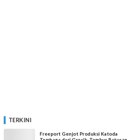
TERKINI
Freeport Genjot Produksi Katoda
Tembaga dari Gresik, Tembus Ratusan