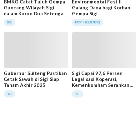
BMKG Catat Tujuh Gempa
Environmental Fest II
Guncang Wilayah Sigi
Galang Dana bagi Korban
dalam Kurun Dua Setengah
Gempa Sigi
Jam, Terbesar M 4,0
SIGI
PROVINSI SULTENG
Gubernur Sulteng Pastikan
Sigi Capai 97,6 Persen
Cetak Sawah di Sigi Siap
Legalisasi Koperasi,
Tanam Akhir 2025
Kemenkumham Serahkan
SK Koperasi Merah Putih
SIGI
SIGI