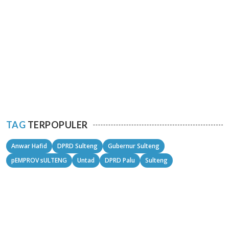
TAG
TERPOPULER
Anwar Hafid
DPRD Sulteng
Gubernur Sulteng
pEMPROV sULTENG
Untad
DPRD Palu
Sulteng