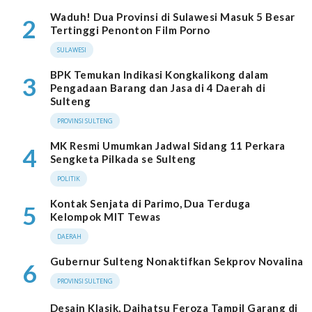
Waduh! Dua Provinsi di Sulawesi Masuk 5 Besar
2
Tertinggi Penonton Film Porno
SULAWESI
BPK Temukan Indikasi Kongkalikong dalam
3
Pengadaan Barang dan Jasa di 4 Daerah di
Sulteng
PROVINSI SULTENG
MK Resmi Umumkan Jadwal Sidang 11 Perkara
4
Sengketa Pilkada se Sulteng
POLITIK
Kontak Senjata di Parimo, Dua Terduga
5
Kelompok MIT Tewas
DAERAH
Gubernur Sulteng Nonaktifkan Sekprov Novalina
6
PROVINSI SULTENG
Desain Klasik, Daihatsu Feroza Tampil Garang di