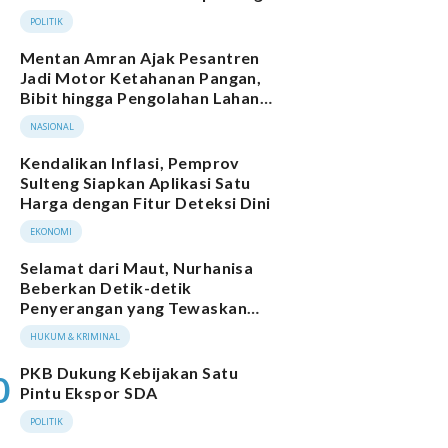
Masyarakat
POLITIK
Mentan Amran Ajak Pesantren
Jadi Motor Ketahanan Pangan,
Bibit hingga Pengolahan Lahan
Disiapkan Gratis
NASIONAL
Kendalikan Inflasi, Pemprov
Sulteng Siapkan Aplikasi Satu
Harga dengan Fitur Deteksi Dini
EKONOMI
Selamat dari Maut, Nurhanisa
Beberkan Detik-detik
Penyerangan yang Tewaskan
Suami dan Anaknya
HUKUM & KRIMINAL
PKB Dukung Kebijakan Satu
0
Pintu Ekspor SDA
POLITIK