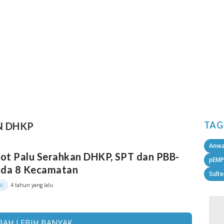
TAG
N DHKP
Anwa
ot Palu Serahkan DHKP, SPT dan PBB-
pEMP
ada 8 Kecamatan
Sult
4 tahun yang lalu
LU
AH LEBIH BANYAK