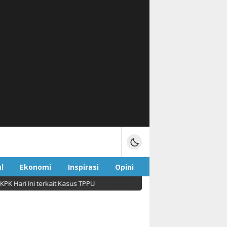
l
Ekonomi
Inspirasi
Opini
ri Ini terkait Kasus TPPU
Kasus Dugaan Pencabulan 
Sport