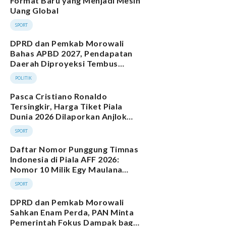
Format Baru yang Menjadi Mesin
Uang Global
SPORT
DPRD dan Pemkab Morowali
Bahas APBD 2027, Pendapatan
Daerah Diproyeksi Tembus
Rp2,4 Triliun
POLITIK
Pasca Cristiano Ronaldo
Tersingkir, Harga Tiket Piala
Dunia 2026 Dilaporkan Anjlok
Hampir 60 Persen
SPORT
Daftar Nomor Punggung Timnas
Indonesia di Piala AFF 2026:
Nomor 10 Milik Egy Maulana
Vikri
SPORT
DPRD dan Pemkab Morowali
Sahkan Enam Perda, PAN Minta
Pemerintah Fokus Dampak bagi