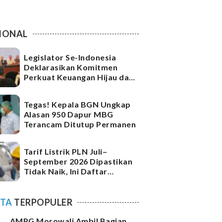
IONAL
Legislator Se-Indonesia
Deklarasikan Komitmen
Perkuat Keuangan Hijau dan
Ketahanan Iklim
Tegas! Kepala BGN Ungkap
Alasan 950 Dapur MBG
Terancam Ditutup Permanen
Tarif Listrik PLN Juli–
September 2026 Dipastikan
Tidak Naik, Ini Daftar
Lengkap per kWh
ITA
TERPOPULER
AMPG Morowali Ambil Bagian