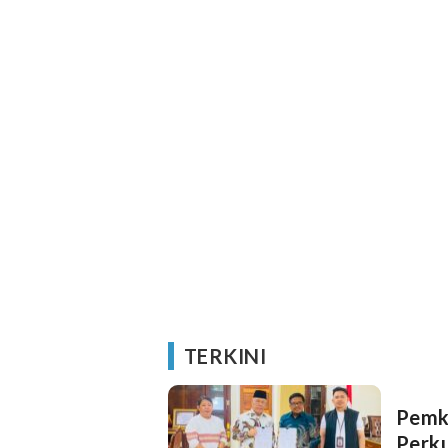
TERKINI
Pemkab Bang
Perk