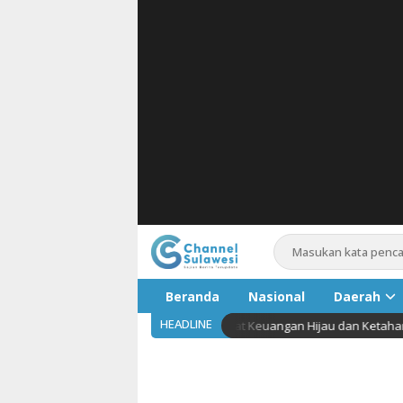
Beranda
Nasional
Daerah
HEADLINE
ia Deklarasikan Komitmen Perkuat Keuangan Hijau dan Ketahanan Iklim
Pariwis