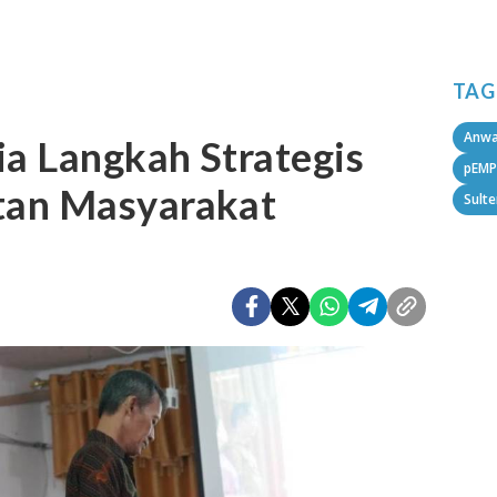
TAG
Anwa
ia Langkah Strategis
pEMP
tan Masyarakat
Sult