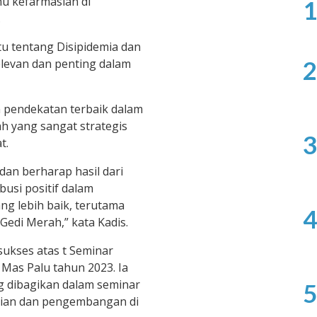
 kefarmasian di
1
.
u tentang Disipidemia dan
2
elevan dan penting dalam
n pendekatan terbaik dalam
h yang sangat strategis
3
t.
dan berharap hasil dari
usi positif dalam
g lebih baik, terutama
4
edi Merah,” kata Kadis.
ukses atas t Seminar
 Mas Palu tahun 2023. Ia
g dibagikan dalam seminar
5
litian dan pengembangan di