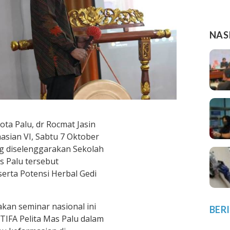
NAS
ta Palu, dr Rocmat Jasin
asian VI, Sabtu 7 Oktober
ng diselenggarakan Sekolah
as Palu tersebut
erta Potensi Herbal Gedi
kan seminar nasional ini
BER
TIFA Pelita Mas Palu dalam