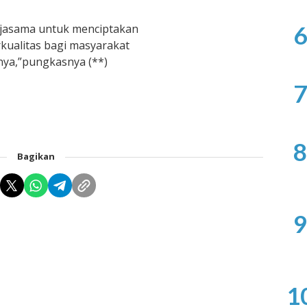
6
erjasama untuk menciptakan
kualitas bagi masyarakat
nya,”pungkasnya (**)
7
8
Bagikan
9
1