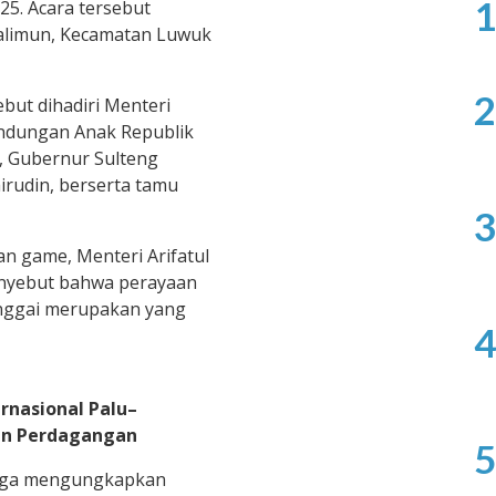
1
5. Acara tersebut
Halimun, Kecamatan Luwuk
2
but dihadiri Menteri
ndungan Anak Republik
zi, Gubernur Sulteng
irudin, berserta tamu
3
an game, Menteri Arifatul
nyebut bahwa perayaan
anggai merupakan yang
4
rnasional Palu–
an Perdagangan
5
 juga mengungkapkan