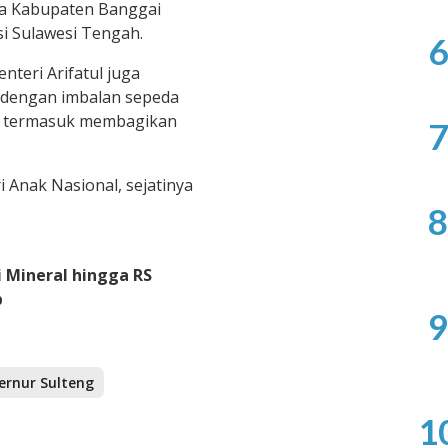
a Kabupaten Banggai
si Sulawesi Tengah.
6
teri Arifatul juga
 dengan imbalan sepeda
a, termasuk membagikan
7
 Anak Nasional, sejatinya
8
 Mineral hingga RS
b
9
ernur Sulteng
1