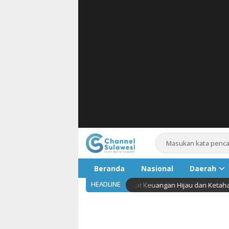
Beranda
Nasional
Daerah
HEADLINE
a Deklarasikan Komitmen Perkuat Keuangan Hijau dan Ketahanan Iklim
Pariwis