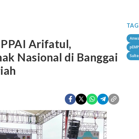
TAG
Anwa
PPAI Arifatul,
pEMP
ak Nasional di Banggai
Sult
iah