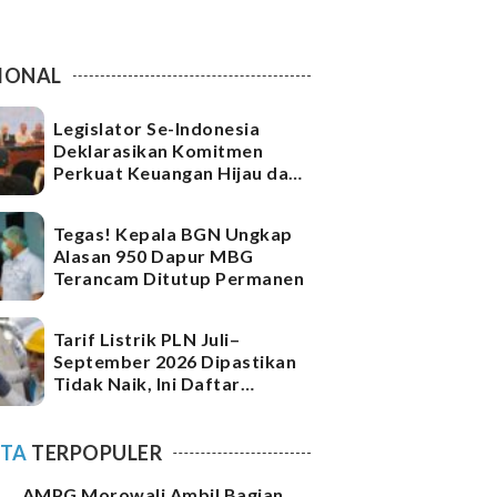
IONAL
Legislator Se-Indonesia
Deklarasikan Komitmen
Perkuat Keuangan Hijau dan
Ketahanan Iklim
Tegas! Kepala BGN Ungkap
Alasan 950 Dapur MBG
Terancam Ditutup Permanen
Tarif Listrik PLN Juli–
September 2026 Dipastikan
Tidak Naik, Ini Daftar
Lengkap per kWh
ITA
TERPOPULER
AMPG Morowali Ambil Bagian