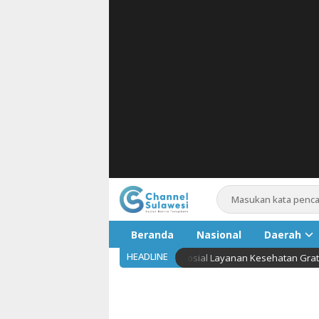
Beranda
Nasional
Daerah
HEADLINE
 ke-45, RSP Untad Gelar Bakti Sosial Layanan Kesehatan Gratis
Pariwis