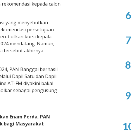
rekomendasi kepada calon
6
asi yang menyebutkan
ekomendasi persetujuan
erebutkan kursi kepala
7
2024 mendatang. Namun,
si tersebut akhirnya
8
2024, PAN Banggai berhasil
alui Dapil Satu dan Dapil
ine AT-FM diyakini bakal
Golkar sebagai pengusung
9
kan Enam Perda, PAN
1
k bagi Masyarakat