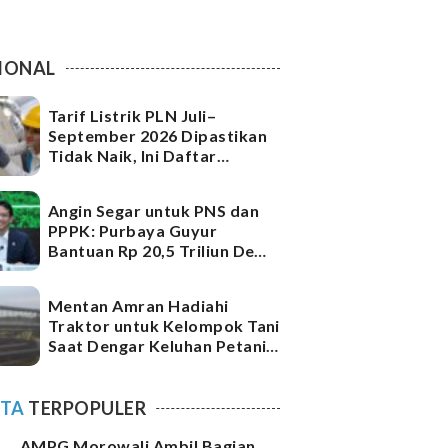
IONAL
Tarif Listrik PLN Juli–
September 2026 Dipastikan
Tidak Naik, Ini Daftar
Lengkap per kWh
Angin Segar untuk PNS dan
PPPK: Purbaya Guyur
Bantuan Rp 20,5 Triliun Demi
Cairkan Gaji Pekan Depan
Mentan Amran Hadiahi
Traktor untuk Kelompok Tani
Saat Dengar Keluhan Petani
di Sawah
ITA
TERPOPULER
AMPG Morowali Ambil Bagian