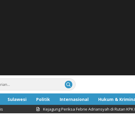
Sulawesi
Politik
Internasional
Hukum & Krimina
Kejagung Periksa Febrie Adriansyah di Rutan KPK Hari Ini terk
ata