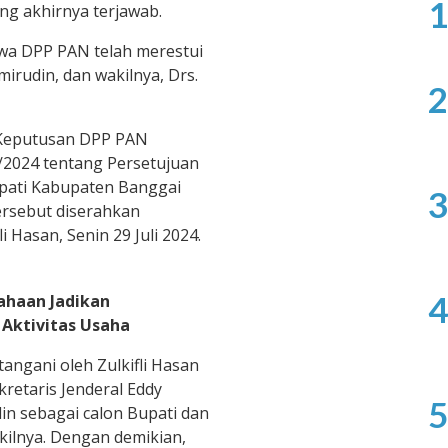
1
g akhirnya terjawab.
wa DPP PAN telah merestui
mirudin, dan wakilnya, Drs.
2
 Keputusan DPP PAN
/2024 tentang Persetujuan
pati Kabupaten Banggai
3
ersebut diserahkan
 Hasan, Senin 29 Juli 2024.
4
ahaan Jadikan
 Aktivitas Usaha
angani oleh Zulkifli Hasan
etaris Jenderal Eddy
5
din sebagai calon Bupati dan
kilnya. Dengan demikian,