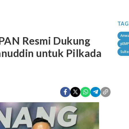
TAG
Anwa
 PAN Resmi Dukung
pEMP
anuddin untuk Pilkada
Sult