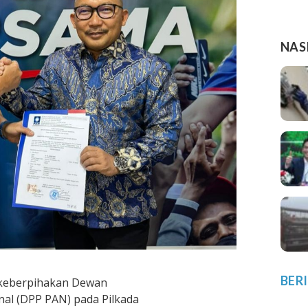
NAS
BER
 keberpihakan Dewan
nal (DPP PAN) pada Pilkada