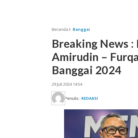
Beranda
Banggai
Breaking News :
Amirudin – Furq
Banggai 2024
29 Juli 2024 14:54
Penulis :
REDAKSI